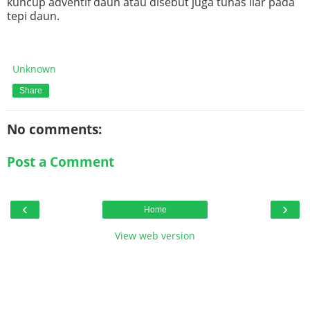
kuncup adventif daun atau disebut juga tunas liar pada
tepi daun.
Unknown
Share
No comments:
Post a Comment
‹
›
Home
View web version