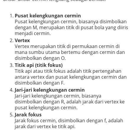
Pusat kelengkungan cermin
Pusat kelengkungan cermin, biasanya disimbolkan
dengan M, merupakan titik di pusat bola yang diiris
menjadi cermin.
Vertex
Vertex merupakan titik di permukaan cermin di
mana sumbu utama bertemu dengan cermin dan
disimbolkan dengan O.
Titik api (titik fokus)
Titik api atau titik fokus adalah titik pertengahan
antara vertex dan pusat kelengkungan cermin dan
disimbolkan dengan F.
Jari-jari kelengkungan cermin
Jari-jari kelengkungan cermin, biasanya
disimbolkan dengan R, adalah jarak dari vertex ke
pusat kelengkungan cermin.
Jarak fokus
Jarak fokus cermin, disimbolkan dengan f, adalah
jarak dari vertex ke titik api.