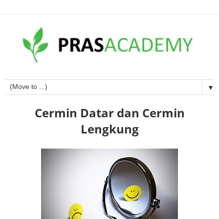
▼
Cermin Datar dan Cermin
Lengkung