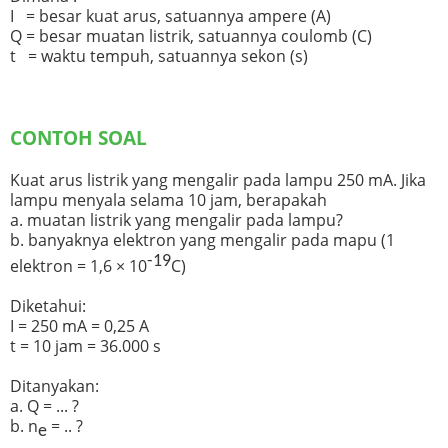
I = besar kuat arus, satuannya ampere (A)
Q = besar muatan listrik, satuannya coulomb (C)
t = waktu tempuh, satuannya sekon (s)
CONTOH SOAL
Kuat arus listrik yang mengalir pada lampu 250 mA. Jika
lampu menyala selama 10 jam, berapakah
a. muatan listrik yang mengalir pada lampu?
b. banyaknya elektron yang mengalir pada mapu (1
-19
elektron = 1,6 × 10
C)
Diketahui:
I = 250 mA = 0,25 A
t = 10 jam = 36.000 s
Ditanyakan:
a. Q = ... ?
b. n
= .. ?
e