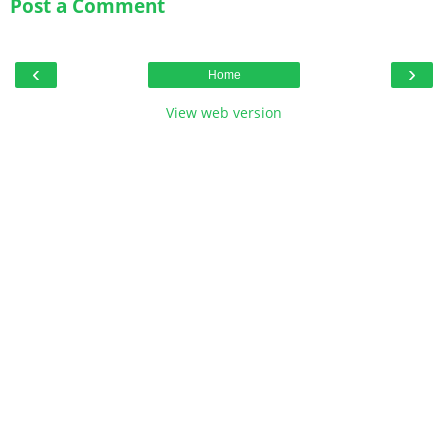
Post a Comment
‹
›
Home
View web version