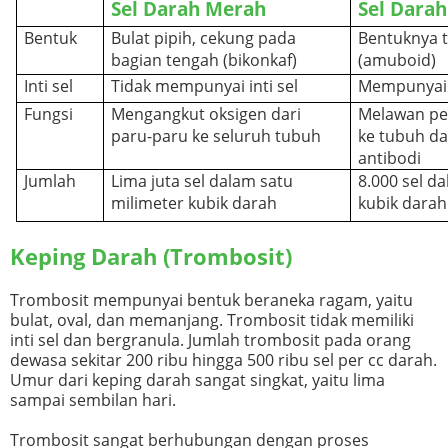
Sel Darah Merah
Sel Darah
Bentuk
Bulat pipih, cekung pada
Bentuknya t
bagian tengah (bikonkaf)
(amuboid)
Inti sel
Tidak mempunyai inti sel
Mempunyai i
Fungsi
Mengangkut oksigen dari
Melawan pe
paru-paru ke seluruh tubuh
ke tubuh d
antibodi
Jumlah
Lima juta sel dalam satu
8.000 sel d
milimeter kubik darah
kubik darah
Keping Darah (Trombosit)
Trombosit mempunyai bentuk beraneka ragam, yaitu
bulat, oval, dan memanjang. Trombosit tidak memiliki
inti sel dan bergranula. Jumlah trombosit pada orang
dewasa sekitar 200 ribu hingga 500 ribu sel per cc darah.
Umur dari keping darah sangat singkat, yaitu lima
sampai sembilan hari.
Trombosit sangat berhubungan dengan proses