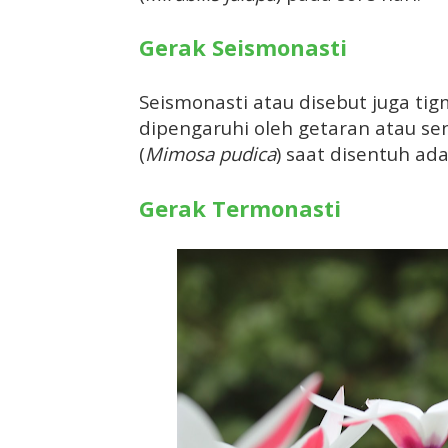
Gerak Seismonasti
Seismonasti atau disebut juga ti
dipengaruhi oleh getaran atau s
(
Mimosa pudica
) saat disentuh ad
Gerak Termonasti